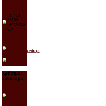
25410
63704
6936 532
004
info@poreia.edu.gr
Χρήσιμοι
Σύνδεσμοι
Υπουργείο
Παιδείας
Υπουργείο