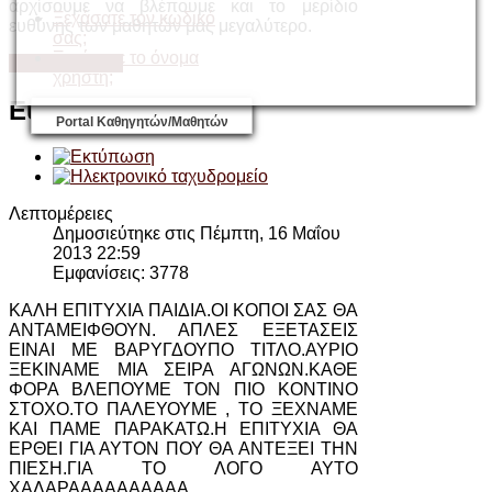
αρχίσουμε να βλέπουμε και το μερίδιο
Ξεχάσατε τον κωδικό
ευθύνης των μαθητών μας μεγαλύτερο.
σας;
Ξεχάσατε το όνομα
Περισσότερα...
χρήστη;
Eυχές
Portal Καθηγητών/Μαθητών
Λεπτομέρειες
Δημοσιεύτηκε στις Πέμπτη, 16 Μαΐου
2013 22:59
Εμφανίσεις: 3778
ΚΑΛΗ ΕΠΙΤΥΧΙΑ ΠΑΙΔΙΑ.ΟΙ ΚΟΠΟΙ ΣΑΣ ΘΑ
ΑΝΤΑΜΕΙΦΘΟΥΝ. ΑΠΛΕΣ ΕΞΕΤΑΣΕΙΣ
ΕΙΝΑΙ ΜΕ ΒΑΡΥΓΔΟΥΠΟ ΤΙΤΛΟ.ΑΥΡΙΟ
ΞΕΚΙΝΑΜΕ ΜΙΑ ΣΕΙΡΑ ΑΓΩΝΩΝ.ΚΑΘΕ
ΦΟΡΑ ΒΛΕΠΟΥΜΕ ΤΟΝ ΠΙΟ ΚΟΝΤΙΝΟ
ΣΤΟΧΟ.ΤΟ ΠΑΛΕΥΟΥΜΕ , ΤΟ ΞΕΧΝΑΜΕ
ΚΑΙ ΠΑΜΕ ΠΑΡΑΚΑΤΩ.Η ΕΠΙΤΥΧΙΑ ΘΑ
ΕΡΘΕΙ ΓΙΑ ΑΥΤΟΝ ΠΟΥ ΘΑ ΑΝΤΕΞΕΙ ΤΗΝ
ΠΙΕΣΗ.ΓΙΑ ΤΟ ΛΟΓΟ ΑΥΤΟ
ΧΑΛΑΡΑΑΑΑΑΑΑΑΑΑ