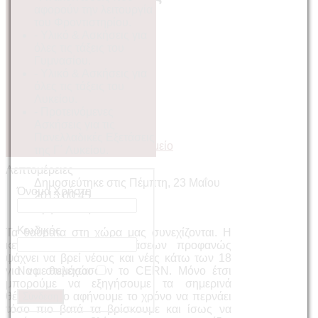
αφορούν την λειτουργία
του Φροντιστηρίου.
Προσωπικό Blog
- Υλικό & Ασκήσεις για
όλες τις τάξεις του
Τα θαύματα
Γυμνασίου.
- Υλικό & Ασκήσεις για
στη χώρα μας
όλες τις τάξεις του
συνεχίζονται...
Λυκείου.
- Προτεινόμενες
Ασκήσεις για τις
Πανελλαδικές Εξετάσεις
της Γ΄ Λυκείου.
Λεπτομέρειες
Δημοσιεύτηκε στις Πέμπτη, 23 Μαΐου
Όνομα Χρήστη
2013 00:45
Εμφανίσεις: 5331
Κωδικός
Τα θαύματα στη χώρα μας συνεχίζονται. Η
κεντρική επιτροπή εξετάσεων προφανώς
ψάχνει να βρεί νέους και νέες κάτω των 18
για να στελεχώσουν το CERN. Μόνο έτσι
Να με θυμάσαι
μπορούμε να εξηγήσουμε τα σημερινά
θέματα. Όσο αφήνουμε το χρόνο να περνάει
τόσο πιο βατά τα βρίσκουμε και ίσως να