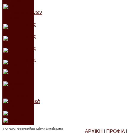
Παιδείας -
Θέματα
Προηγούμενων
Ετών
Υ.Π. Βάσεις
2014
Υ.Π. Βάσεις
2013
Υ.Π. Βάσεις
2012
Υ.Π. Βάσεις
2000-2011
Ο.Ε.
Φ.Ε.
Ο.Ε.Φ.Ε.
Αρχείο
Θεμάτων
Ο.Ε.Φ.Ε.
Επαναληπτικά
Θέ
ματα
esos.gr
AlfaVita.gr
ΠΟΡΕΙΑ | Φροντιστήριο Μέσης Εκπαίδευσης
ΑΡΧΙΚΗ
|
ΠΡΟΦΙΛ
|