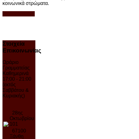
κοινωνικά στρώματα.
Περισσότερα...
Στοιχεία
Επικοινωνίας
Ωράριο
Γραμματείας
Καθημερινά
17:00 - 21:00
(εκτός
Σαββάτου &
Κυριακής)
28ης
Οκτωβρίου
101
67100
Ξάνθη