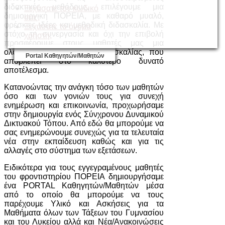
διδακτικές μεθόδους, επιλέγουμε μια
Ξεχάσατε τον κωδικό
δημιουργική ΠΟΡΕΙΑ, με καθαρό μυαλό,
σας;
φρέσκιες ιδέες και μεθοδική διδασκαλία. Με
Ξεχάσατε το όνομα
στόχο τη συνεργασία και όχι την επιβολή
χρήστη;
προσφέρουμε στους μαθητές μας μια
ολοκληρωμένη πρόταση διδασκαλίας, που
Portal Καθηγητών/Μαθητών
αποβλέπει στο καλύτερο δυνατό
αποτέλεσμα.
Κατανοώντας την ανάγκη τόσο των μαθητών
όσο και των γονιών τους για συνεχή
ενημέρωση και επικοινωνία, προχωρήσαμε
στην δημιουργία ενός Σύνχρονου Δυναμικού
Δικτυακού Τόπου. Από εδώ θα μπορούμε να
σας ενημερώνουμε συνεχώς για τα τελευταία
νέα στην εκπαίδευση καθώς και για τις
αλλαγές στο σύστημα των εξετάσεων.
Ειδικότερα για τους εγγεγραμένους μαθητές
του φροντιστηρίου ΠΟΡΕΙΑ δημιουργήσαμε
ένα PORTAL Καθηγητών/Μαθητών μέσα
από το οποίο θα μπορούμε να τους
παρέχουμε Υλικό και Ασκήσεις για τα
Μαθήματα όλων των Τάξεων του Γυμνασίου
και του Λυκείου αλλά και Νέα/Ανακοινώσεις