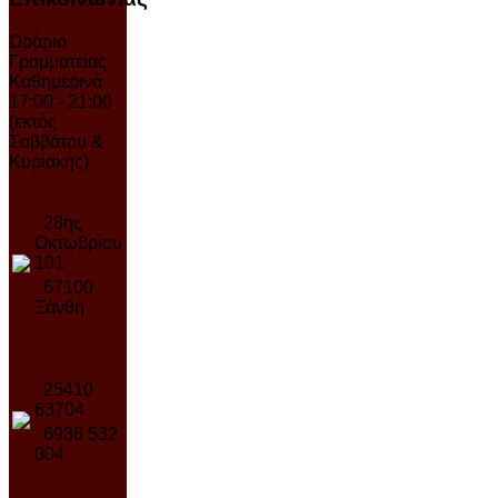
Ωράριο
Γραμματείας
Καθημερινά
17:00 - 21:00
(εκτός
Σαββάτου &
Κυριακής)
28ης
Οκτωβρίου
101
67100
Ξάνθη
25410
63704
6936 532
004