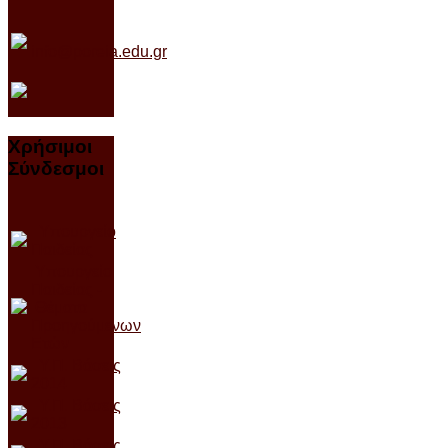
info@poreia.edu.gr
Χρήσιμοι
Σύνδεσμοι
Υπουργείο
Παιδείας
Υπουργείο
Παιδείας -
Θέματα
Προηγούμενων
Ετών
Υ.Π. Βάσεις
2014
Υ.Π. Βάσεις
2013
Υ.Π. Βάσεις