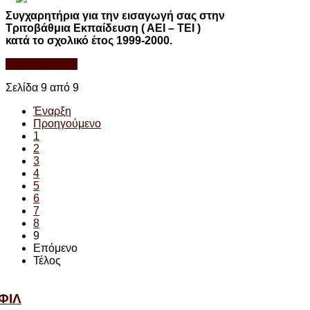
Συγχαρητήρια για την εισαγωγή σας στην
Τριτοβάθμια Εκπαίδευση ( ΑΕΙ – ΤΕΙ )
κατά το σχολικό έτος 1999-2000.
Περισσότερα...
Σελίδα 9 από 9
Έναρξη
Προηγούμενο
1
2
3
4
5
6
7
8
9
Επόμενο
Τέλος
ΦΙΛ