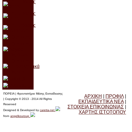
Υ.Π. Βάσεις
2013
Υ.Π. Βάσεις
2012
Υ.Π. Βάσεις
2000-2011
Ο.Ε.
Φ.Ε.
Ο.Ε.Φ.Ε.
Αρχείο
Θεμάτων
Ο.Ε.Φ.Ε.
Επαναληπτικά
Θέ
ματα
esos.gr
AlfaVita.gr
ΠΟΡΕΙΑ | Φροντιστήριο Μέσης Εκπαίδευσης
ΑΡΧΙΚΗ
|
ΠΡΟΦΙΛ
|
| Copyright © 2013 - 2014 All Rights
ΕΚΠΑΙΔΕΥΤΙΚΑ ΝΕΑ
|
Reserved
ΣΤΟΙΧΕΙΑ ΕΠΙΚΟΙΝΩΝΙΑΣ
|
Designed & Developed by
caretta-net
ΧΑΡΤΗΣ ΙΣΤΟΤΟΠΟΥ
from
angelkouroup