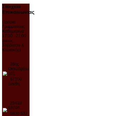
Στοιχεία
Επικοινωνίας
Ωράριο
Γραμματείας
Καθημερινά
17:00 - 21:00
(εκτός
Σαββάτου &
Κυριακής)
28ης
Οκτωβρίου
101
67100
Ξάνθη
25410
63704
6936 532