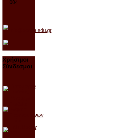
004
info@poreia.edu.gr
Χρήσιμοι
Σύνδεσμοι
Υπουργείο
Παιδείας
Υπουργείο
Παιδείας -
Θέματα
Προηγούμενων
Ετών
Υ.Π. Βάσεις
2014