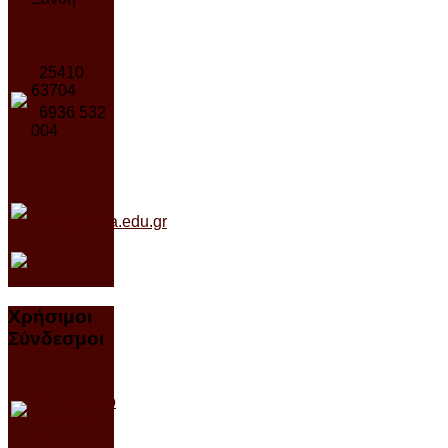
25410
63704
6936 532
004
info@poreia.edu.gr
Χρήσιμοι
Σύνδεσμοι
Υπουργείο
Παιδείας
Υπουργείο