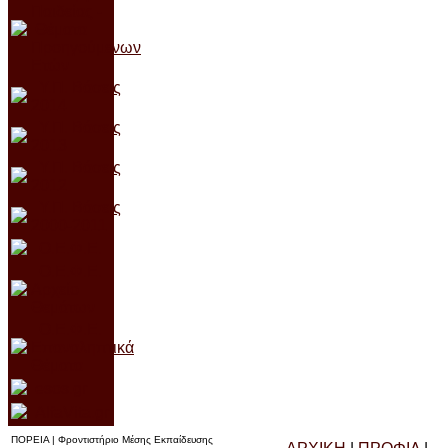
Παιδείας -
Θέματα
Προηγούμενων
Ετών
Υ.Π. Βάσεις
2014
Υ.Π. Βάσεις
2013
Υ.Π. Βάσεις
2012
Υ.Π. Βάσεις
2000-2011
Ο.Ε.
Φ.Ε.
Ο.Ε.Φ.Ε.
Αρχείο
Θεμάτων
Ο.Ε.Φ.Ε.
Επαναληπτικά
Θέ
ματα
esos.gr
AlfaVita.gr
ΠΟΡΕΙΑ | Φροντιστήριο Μέσης Εκπαίδευσης